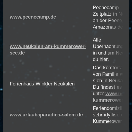
Peenecamp – Der
Zeltplatz in Neuka
www.p
eenecamp.de
an der Peene, de
Amazonas des No
Alle
www.neukalen-am-kummerower-
Übernachtungsmög
see.de
in und um Neukale
du hier.
Das komfortable 
von Familie Winkl
sich in Neukalen.
Ferienhaus Winkler Neukalen
Du findest es auc
unter
www.neuka
kummerower-see
Feriendomizil Fli
www.urlaubsparadies-salem.de
sehr idyllisch, di
Kummerower See