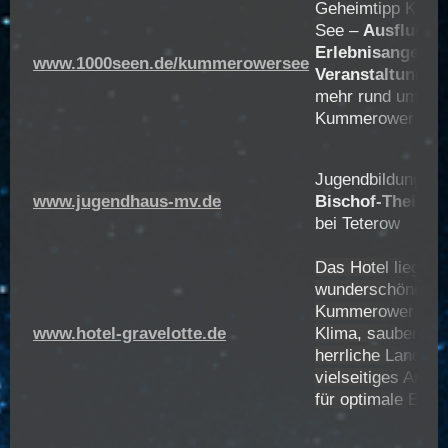
Geheimtipp Kum
See –
Ausflugszi
Erlebnisangebot
www.1000seen.de/kummerowersee
Veranstaltungen
mehr rund um de
Kummerower See
Jugendbildungsst
www.jugendhaus-mv.de
Bischof-Theissi
bei Teterow
Das Hotel liegt d
wunderschönen
Kummerower See.
www.hotel-gravelotte.de
Klima, saubere Lu
herrliche Landsch
vielseitiges Ange
für optimale Erho